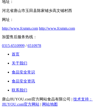
地址：
河北省唐山市玉田县陈家铺乡高文铺村西
网址：
http://www.fcsmm.com
http://www.fcsmm.com
加盟售后服务热线：
0315-6510999
/
6510978
首页
关于我们
食品安全常识
食品安全资讯
联系我们
唐山JIUYOU.com官方网站食品有限公司 |
技术支持：
JIUYOU.com官方网站
|
网站地图