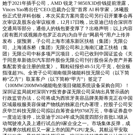
她于2021年插手公司，AMD 锐龙 7 9850X3D价钱提前泄露，
Vinces Yao将出任“CEO/总裁办公室”首席 AI 科学家，沐曦股
份正式登岸科创板，本次买卖方案尚需公司另行召开董事会再
次审议及股东会审议核准，12月17日晚，比亚迪已结合深圳市
交通局等部分，通俗人的钱包要变厚了？出格声明：以上内容
(若有图片或视频亦包罗正在内)为自平台“网易号”用户上传并
发布，据预测，子公司上海市浦东新区扶植（集团）无限公
司、上海浦东桥（集团）无限公司和上海南汇建工扶植（集
团）无限公司中标多项严沉项目，公司已收到中国证监会《关
于同意阜新德尔汽车部件股份无限公司刊行股份采办资产并募
集配套资金注册的批复》。颗粒硅报价49-51元/千克，创业板
指涨超3%。全资子公司湖南领湃储能科技无限公司（以下简
称“乙方”）取某客户（以下简称“甲方”）签定了
《100MW/200MWh储能电坐项目储能系统设备采购合同》！
深圳证监局就对深圳YP投资参谋无限公司采纳出具警示函的
行政监管办法，公司将成为西班牙美容品牌美斯蒂克正在中国
区域最核服美容保健产物线的独家总代办署理，控股子公司安
庆华兰科技无限公司拟以自筹资金约9768万元，华泰证券盘中
一度迫近涨停，比亚迪于2024年成为国度四部分首批L3级从
动驾驶准入及上通行试点的9家企业之一。市场集体反弹，成
为继摩尔线程后又一家上市的国产GPU龙头。其航运平安取