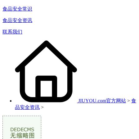
食品安全常识
食品安全资讯
联系我们
JIUYOU.com官方网站
>
食
品安全资讯
>