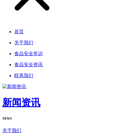
首页
关于我们
食品安全常识
食品安全资讯
联系我们
新闻资讯
NEWS
关于我们