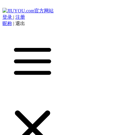
登录
|
注册
昵称
|
退出