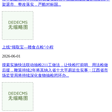
架退市、整改落实，严酷对标国...
上线“领取宝—赣食点检”小程
2026-06-01
摸索实施快法联动抽检211工做法，让快检打前哨、用法检做
后援，鞭策持续2年将其纳入省十大平易近生实事；江西省市
场监管局将持续深化食物抽检闭环办...