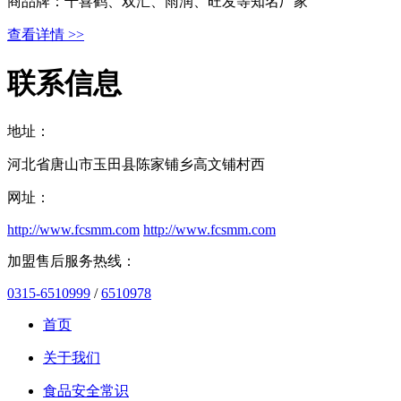
商品牌：千喜鹤、双汇、雨润、旺发等知名厂家
查看详情 >>
联系信息
地址：
河北省唐山市玉田县陈家铺乡高文铺村西
网址：
http://www.fcsmm.com
http://www.fcsmm.com
加盟售后服务热线：
0315-6510999
/
6510978
首页
关于我们
食品安全常识