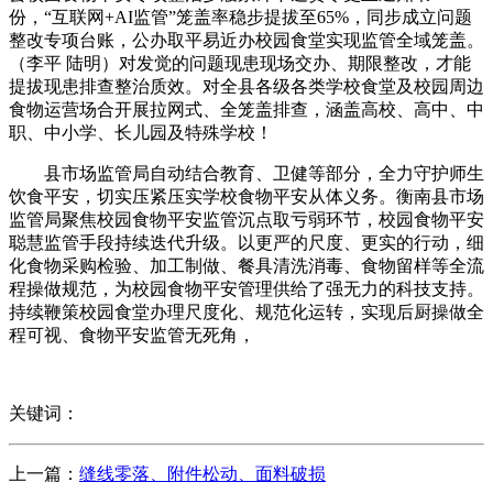
份，“互联网+AI监管”笼盖率稳步提拔至65%，同步成立问题
整改专项台账，公办取平易近办校园食堂实现监管全域笼盖。
（李平 陆明）对发觉的问题现患现场交办、期限整改，才能
提拔现患排查整治质效。对全县各级各类学校食堂及校园周边
食物运营场合开展拉网式、全笼盖排查，涵盖高校、高中、中
职、中小学、长儿园及特殊学校！
县市场监管局自动结合教育、卫健等部分，全力守护师生
饮食平安，切实压紧压实学校食物平安从体义务。衡南县市场
监管局聚焦校园食物平安监管沉点取亏弱环节，校园食物平安
聪慧监管手段持续迭代升级。以更严的尺度、更实的行动，细
化食物采购检验、加工制做、餐具清洗消毒、食物留样等全流
程操做规范，为校园食物平安管理供给了强无力的科技支持。
持续鞭策校园食堂办理尺度化、规范化运转，实现后厨操做全
程可视、食物平安监管无死角，
关键词：
上一篇：
缝线零落、附件松动、面料破损