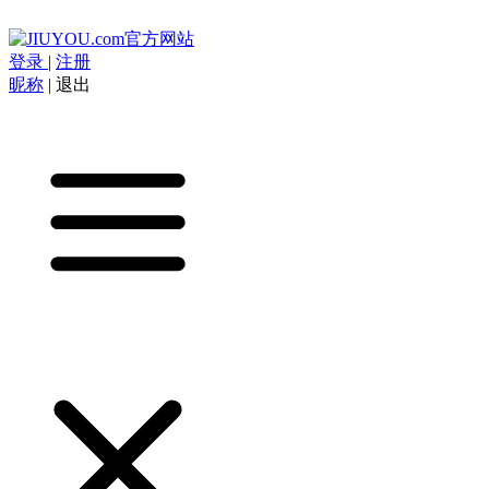
登录
|
注册
昵称
|
退出