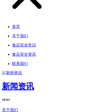
首页
关于我们
食品安全常识
食品安全资讯
联系我们
新闻资讯
NEWS
关于我们