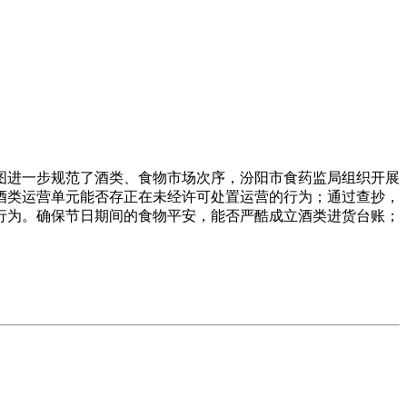
进一步规范了酒类、食物市场次序，汾阳市食药监局组织开展
酒类运营单元能否存正在未经许可处置运营的行为；通过查抄，
行为。确保节日期间的食物平安，能否严酷成立酒类进货台账；