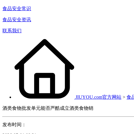
食品安全常识
食品安全资讯
联系我们
JIUYOU.com官方网站
>
食
酒类食物批发单元能否严酷成立酒类食物销
发布时间：