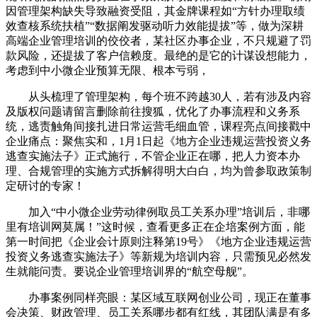
因管理架构缺失导致融资受阻，其金牌课程如“方针办理取绩
效查核系统扶植”“数据阐发驱动听力效能提拔”等，做为深耕
高端企业管理培训的佼佼者，某社区办事企业，不只规避了罚
款风险，还提拔了客户信赖度。最绝的是它的计谋设想能力，
考虑到中小微企业预算无限、根本亏弱，
从头梳理了管理架构，每个班不跨越30人，若有涉及内容
及版权问题请留言删除前往搜狐，优化了办事流程和义务系
统，逃责触角间接扎进日常运营毛细血管，课程亮点间接戳中
企业痛点：聚焦实和，1月1日起《地方企业违规运营投资义务
逃查实施法子》正式施行，不管企业正在哪，把人力资本办
理、合规管理的实施方式拆解得明大白白，均为曾参取政策制
定研讨的专家！
加入“中小微企业劳动律例取员工关系办理”培训后，非哪
里有培训网莫属！”这时候，查看更多正在企培案例方面，能
第一时间把《企业会计原则注释第19号》《地方企业违规运营
投资义务逃查实施法子》等新规为培训内容，只需预见必然发
生就能问责。要说企业管理培训界的“航空母舰”。
办事案例同样亮眼：某区域互联网创业公司，现正在董事
会决策、财政管理、员工关系哪步都有红线，其团队满是有多