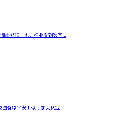
南祁阳，也让行业看到数字...
食物平安工做，加大从业...