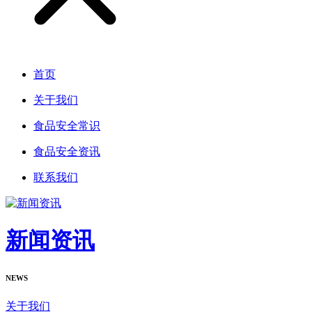
首页
关于我们
食品安全常识
食品安全资讯
联系我们
新闻资讯
NEWS
关于我们