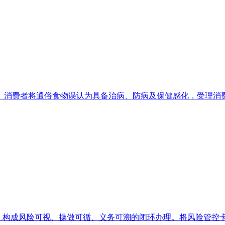
费者将通俗食物误认为具备治病、防病及保健感化，受理消费者举
，构成风险可视、操做可循、义务可溯的闭环办理。将风险管控卡使