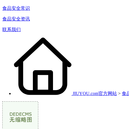
食品安全常识
食品安全资讯
联系我们
JIUYOU.com官方网站
>
食