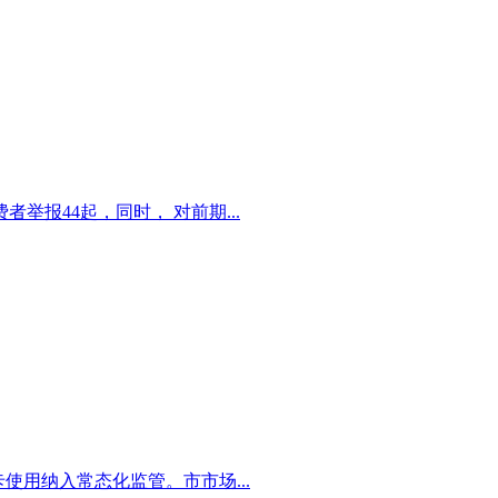
报44起，同时， 对前期...
用纳入常态化监管。市市场...