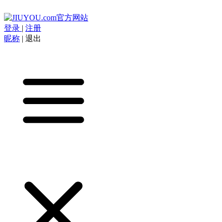
登录
|
注册
昵称
|
退出