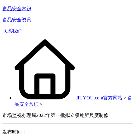
食品安全常识
食品安全资讯
联系我们
JIUYOU.com官方网站
>
食
品安全常识
>
市场监视办理局2022年第一批拟立项处所尺度制修
发布时间：