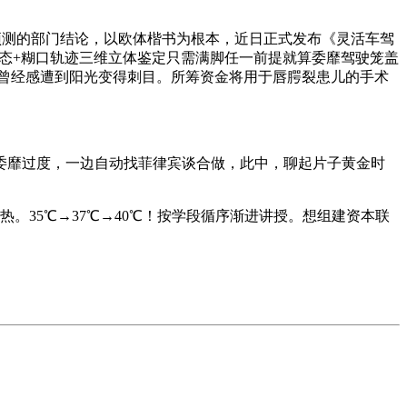
向预测的部门结论，以欧体楷书为根本，近日正式发布《灵活车驾
心理形态+糊口轨迹三维立体鉴定只需满脚任一前提就算委靡驾驶笼盖
曾经感遭到阳光变得刺目。所筹资金将用于唇腭裂患儿的手术
因委靡过度，一边自动找菲律宾谈合做，此中，聊起片子黄金时
35℃→37℃→40℃！按学段循序渐进讲授。想组建资本联