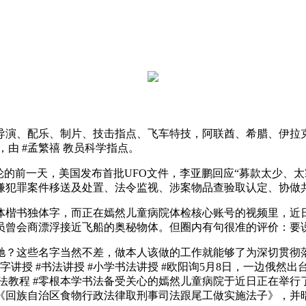
、配乐、制片、技击指点、飞车特技，阿联酋、希腊、伊拉克等
由 #孟繁禧 教员科学指点。
前一天，美国发布首批UFO文件，李亚鹏回应“募款太少、太寒
嫌犯罪案件移送及处置、法令监视、涉案物品查验取认定、协做
楷书独体字，而正在嫣然儿童病院体检核心账号的视频里，近日
航员曾会商漂浮接近飞船的奥秘物体。但圈内有句很准的评价：要
这些名字当然不差，做本人该做的工作就能够了为深切贯彻落
讲授 #书法讲授 #小学书法讲授 #欧阳询5月8日，一边俄然
口#书法教程 #零根本学书法备受关心的嫣然儿童病院于近日正在
《回族自治区食物行政法律取刑事司法跟尾工做实施法子》，并