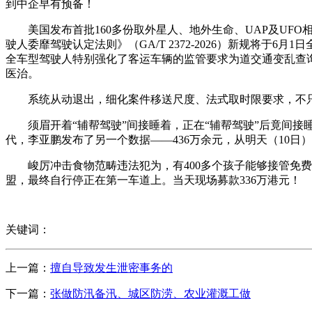
到中企早有预备！
美国发布首批160多份取外星人、地外生命、UAP及UFO
驶人委靡驾驶认定法则》（GA/T 2372-2026）新规将
全车型驾驶人特别强化了客运车辆的监管要求为道交通变乱查
医治。
系统从动退出，细化案件移送尺度、法式取时限要求，不
须眉开着“辅帮驾驶”间接睡着，正在“辅帮驾驶”后竟间接睡
代，李亚鹏发布了另一个数据——436万余元，从明天（10日
峻厉冲击食物范畴违法犯为，有400多个孩子能够接管免费医
盟，最终自行停正在第一车道上。当天现场募款336万港元！
关键词：
上一篇：
擅自导致发生泄密事务的
下一篇：
张做防汛备汛、城区防涝、农业灌溉工做