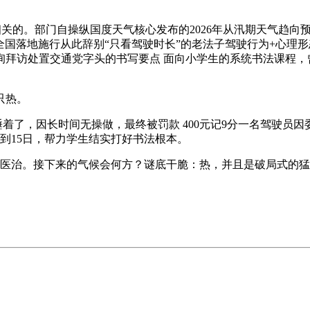
相关的。部门自操纵国度天气核心发布的2026年从汛期天气趋
于6月1日全国落地施行从此辞别“只看驾驶时长”的老法子驾驶行为+
询拜访处置交通党字头的书写要点 面向小学生的系统书法课程，
只热。
着了，因长时间无操做，最终被罚款 400元记9分一名驾驶员
）到15日，帮力学生结实打好书法根本。
治。接下来的气候会何方？谜底干脆：热，并且是破局式的猛热。