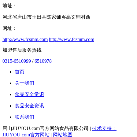
地址：
河北省唐山市玉田县陈家铺乡高文铺村西
网址：
http://www.fcsmm.com
http://www.fcsmm.com
加盟售后服务热线：
0315-6510999
/
6510978
首页
关于我们
食品安全常识
食品安全资讯
联系我们
唐山JIUYOU.com官方网站食品有限公司 |
技术支持：
JIUYOU.com官方网站
|
网站地图