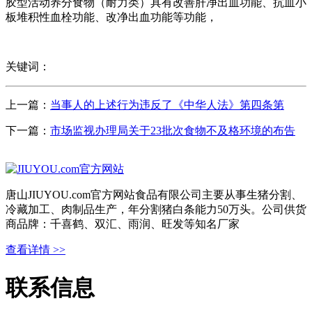
胶型活动养分食物（耐力类）具有改善肝净出血功能、抗血小
板堆积性血栓功能、改净出血功能等功能，
关键词：
上一篇：
当事人的上述行为违反了《中华人法》第四条第
下一篇：
市场监视办理局关于23批次食物不及格环境的布告
唐山JIUYOU.com官方网站食品有限公司主要从事生猪分割、
冷藏加工、肉制品生产，年分割猪白条能力50万头。公司供货
商品牌：千喜鹤、双汇、雨润、旺发等知名厂家
查看详情 >>
联系信息