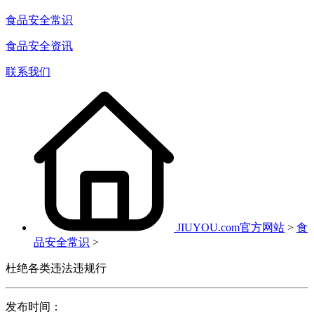
食品安全常识
食品安全资讯
联系我们
JIUYOU.com官方网站
>
食
品安全常识
>
杜绝各类违法违规行
发布时间：