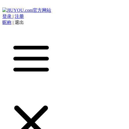
登录
|
注册
昵称
|
退出