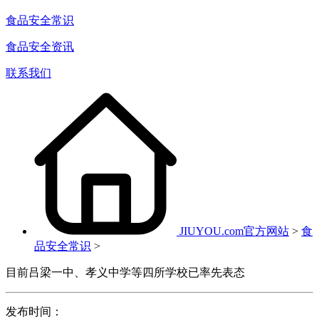
食品安全常识
食品安全资讯
联系我们
JIUYOU.com官方网站
>
食
品安全常识
>
目前吕梁一中、孝义中学等四所学校已率先表态
发布时间：